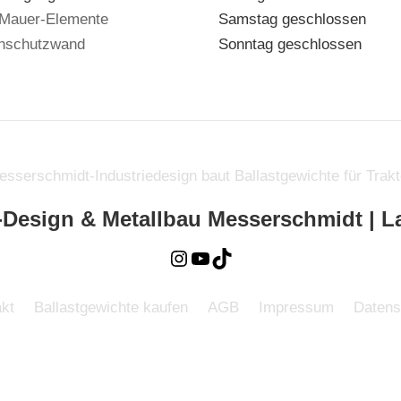
 Mauer-Elemente
Samstag geschlossen
enschutzwand
Sonntag geschlossen
Instagram
YouTube
TikTok
e-Design & Metallbau Messerschmidt | L
kt
Ballastgewichte kaufen
AGB
Impressum
Datens